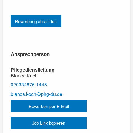
Bitte
lasse
dieses
Feld
leer.
Ansprechperson
Pflegedienstleitung
Bianca Koch
020334876-1445
bianca.koch@phg-du.de
Bewerben per E-Mail
Job Link kopieren