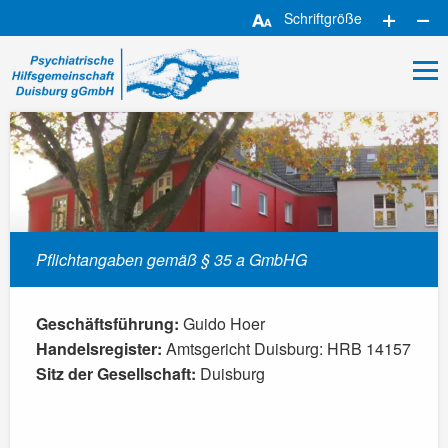
Zum
Schriftgröße
Hauptinhalt
Pflichtangaben gemäß § 35 a GmbHG
Geschäftsführung:
Guido Hoer
Handelsregister:
Amtsgericht Duisburg: HRB 14157
Sitz der Gesellschaft:
Duisburg